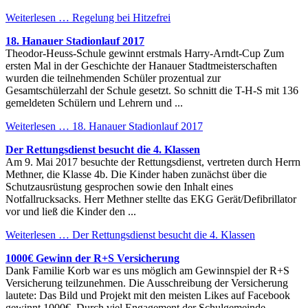
Weiterlesen …
Regelung bei Hitzefrei
18. Hanauer Stadionlauf 2017
Theodor-Heuss-Schule gewinnt erstmals Harry-Arndt-Cup Zum
ersten Mal in der Geschichte der Hanauer Stadtmeisterschaften
wurden die teilnehmenden Schüler prozentual zur
Gesamtschülerzahl der Schule gesetzt. So schnitt die T-H-S mit 136
gemeldeten Schülern und Lehrern und ...
Weiterlesen …
18. Hanauer Stadionlauf 2017
Der Rettungsdienst besucht die 4. Klassen
Am 9. Mai 2017 besuchte der Rettungsdienst, vertreten durch Herrn
Methner, die Klasse 4b. Die Kinder haben zunächst über die
Schutzausrüstung gesprochen sowie den Inhalt eines
Notfallrucksacks. Herr Methner stellte das EKG Gerät/Defibrillator
vor und ließ die Kinder den ...
Weiterlesen …
Der Rettungsdienst besucht die 4. Klassen
1000€ Gewinn der R+S Versicherung
Dank Familie Korb war es uns möglich am Gewinnspiel der R+S
Versicherung teilzunehmen. Die Ausschreibung der Versicherung
lautete: Das Bild und Projekt mit den meisten Likes auf Facebook
gewinnt 1000€. Durch viel Engagement der Schulgemeinde