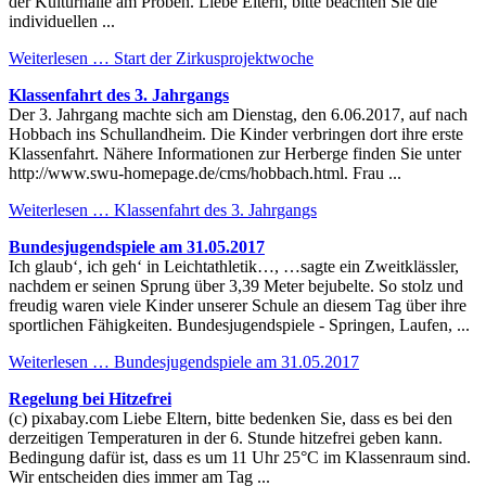
der Kulturhalle am Proben. Liebe Eltern, bitte beachten Sie die
individuellen ...
Weiterlesen …
Start der Zirkusprojektwoche
Klassenfahrt des 3. Jahrgangs
Der 3. Jahrgang machte sich am Dienstag, den 6.06.2017, auf nach
Hobbach ins Schullandheim. Die Kinder verbringen dort ihre erste
Klassenfahrt. Nähere Informationen zur Herberge finden Sie unter
http://www.swu-homepage.de/cms/hobbach.html. Frau ...
Weiterlesen …
Klassenfahrt des 3. Jahrgangs
Bundesjugendspiele am 31.05.2017
Ich glaub‘, ich geh‘ in Leichtathletik…, …sagte ein Zweitklässler,
nachdem er seinen Sprung über 3,39 Meter bejubelte. So stolz und
freudig waren viele Kinder unserer Schule an diesem Tag über ihre
sportlichen Fähigkeiten. Bundesjugendspiele - Springen, Laufen, ...
Weiterlesen …
Bundesjugendspiele am 31.05.2017
Regelung bei Hitzefrei
(c) pixabay.com Liebe Eltern, bitte bedenken Sie, dass es bei den
derzeitigen Temperaturen in der 6. Stunde hitzefrei geben kann.
Bedingung dafür ist, dass es um 11 Uhr 25°C im Klassenraum sind.
Wir entscheiden dies immer am Tag ...