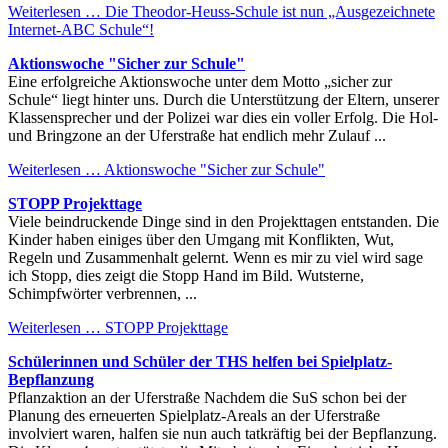
Weiterlesen …
Die Theodor-Heuss-Schule ist nun „Ausgezeichnete
Internet-ABC Schule“!
Aktionswoche "Sicher zur Schule"
Eine erfolgreiche Aktionswoche unter dem Motto „sicher zur
Schule“ liegt hinter uns. Durch die Unterstützung der Eltern, unserer
Klassensprecher und der Polizei war dies ein voller Erfolg. Die Hol-
und Bringzone an der Uferstraße hat endlich mehr Zulauf ...
Weiterlesen …
Aktionswoche "Sicher zur Schule"
STOPP Projekttage
Viele beindruckende Dinge sind in den Projekttagen entstanden. Die
Kinder haben einiges über den Umgang mit Konflikten, Wut,
Regeln und Zusammenhalt gelernt. Wenn es mir zu viel wird sage
ich Stopp, dies zeigt die Stopp Hand im Bild. Wutsterne,
Schimpfwörter verbrennen, ...
Weiterlesen …
STOPP Projekttage
Schülerinnen und Schüler der THS helfen bei Spielplatz-
Bepflanzung
Pflanzaktion an der Uferstraße Nachdem die SuS schon bei der
Planung des erneuerten Spielplatz-Areals an der Uferstraße
involviert waren, halfen sie nun auch tatkräftig bei der Bepflanzung.