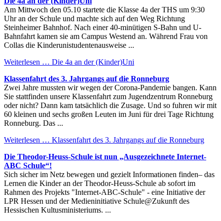
Die 4a an der (Kinder)Uni
Am Mittwoch den 05.10 startete die Klasse 4a der THS um 9:30
Uhr an der Schule und machte sich auf den Weg Richtung
Steinheimer Bahnhof. Nach einer 40-minütigen S-Bahn und U-
Bahnfahrt kamen sie am Campus Westend an. Während Frau von
Collas die Kinderunistudentenausweise ...
Weiterlesen …
Die 4a an der (Kinder)Uni
Klassenfahrt des 3. Jahrgangs auf die Ronneburg
Zwei Jahre mussten wir wegen der Corona-Pandemie bangen. Kann
Sie stattfinden unsere Klassenfahrt zum Jugendzentrum Ronneburg
oder nicht? Dann kam tatsächlich die Zusage. Und so fuhren wir mit
60 kleinen und sechs großen Leuten im Juni für drei Tage Richtung
Ronneburg. Das ...
Weiterlesen …
Klassenfahrt des 3. Jahrgangs auf die Ronneburg
Die Theodor-Heuss-Schule ist nun „Ausgezeichnete Internet-
ABC Schule“!
Sich sicher im Netz bewegen und gezielt Informationen finden– das
Lernen die Kinder an der Theodor-Heuss-Schule ab sofort im
Rahmen des Projekts "Internet-ABC-Schule" - eine Initiative der
LPR Hessen und der Medieninitiative Schule@Zukunft des
Hessischen Kultusministeriums. ...