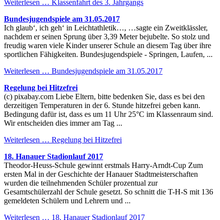
Weiterlesen …
Klassenfahrt des 3. Jahrgangs
Bundesjugendspiele am 31.05.2017
Ich glaub‘, ich geh‘ in Leichtathletik…, …sagte ein Zweitklässler,
nachdem er seinen Sprung über 3,39 Meter bejubelte. So stolz und
freudig waren viele Kinder unserer Schule an diesem Tag über ihre
sportlichen Fähigkeiten. Bundesjugendspiele - Springen, Laufen, ...
Weiterlesen …
Bundesjugendspiele am 31.05.2017
Regelung bei Hitzefrei
(c) pixabay.com Liebe Eltern, bitte bedenken Sie, dass es bei den
derzeitigen Temperaturen in der 6. Stunde hitzefrei geben kann.
Bedingung dafür ist, dass es um 11 Uhr 25°C im Klassenraum sind.
Wir entscheiden dies immer am Tag ...
Weiterlesen …
Regelung bei Hitzefrei
18. Hanauer Stadionlauf 2017
Theodor-Heuss-Schule gewinnt erstmals Harry-Arndt-Cup Zum
ersten Mal in der Geschichte der Hanauer Stadtmeisterschaften
wurden die teilnehmenden Schüler prozentual zur
Gesamtschülerzahl der Schule gesetzt. So schnitt die T-H-S mit 136
gemeldeten Schülern und Lehrern und ...
Weiterlesen …
18. Hanauer Stadionlauf 2017