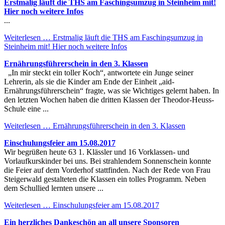
Erstmalig läuft die THS am Faschingsumzug in Steinheim mit!
Hier noch weitere Infos
...
Weiterlesen …
Erstmalig läuft die THS am Faschingsumzug in
Steinheim mit! Hier noch weitere Infos
Ernährungsführerschein in den 3. Klassen
„In mir steckt ein toller Koch“, antwortete ein Junge seiner
Lehrerin, als sie die Kinder am Ende der Einheit „aid-
Ernährungsführerschein“ fragte, was sie Wichtiges gelernt haben. In
den letzten Wochen haben die dritten Klassen der Theodor-Heuss-
Schule eine ...
Weiterlesen …
Ernährungsführerschein in den 3. Klassen
Einschulungsfeier am 15.08.2017
Wir begrüßen heute 63 1. Klässler und 16 Vorklassen- und
Vorlaufkurskinder bei uns. Bei strahlendem Sonnenschein konnte
die Feier auf dem Vorderhof stattfinden. Nach der Rede von Frau
Steigerwald gestalteten die Klassen ein tolles Programm. Neben
dem Schullied lernten unsere ...
Weiterlesen …
Einschulungsfeier am 15.08.2017
Ein herzliches Dankeschön an all unsere Sponsoren