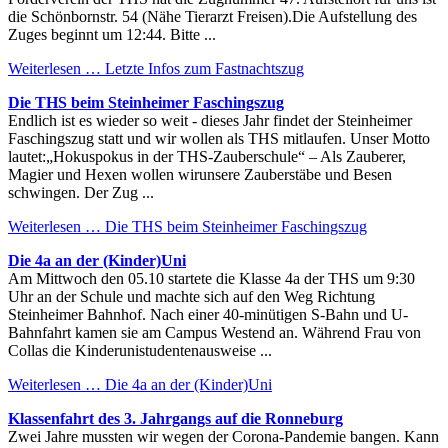
die Schönbornstr. 54 (Nähe Tierarzt Freisen).Die Aufstellung des
Zuges beginnt um 12:44. Bitte ...
Weiterlesen …
Letzte Infos zum Fastnachtszug
Die THS beim Steinheimer Faschingszug
Endlich ist es wieder so weit - dieses Jahr findet der Steinheimer
Faschingszug statt und wir wollen als THS mitlaufen. Unser Motto
lautet:„Hokuspokus in der THS-Zauberschule“ – Als Zauberer,
Magier und Hexen wollen wirunsere Zauberstäbe und Besen
schwingen. Der Zug ...
Weiterlesen …
Die THS beim Steinheimer Faschingszug
Die 4a an der (Kinder)Uni
Am Mittwoch den 05.10 startete die Klasse 4a der THS um 9:30
Uhr an der Schule und machte sich auf den Weg Richtung
Steinheimer Bahnhof. Nach einer 40-minütigen S-Bahn und U-
Bahnfahrt kamen sie am Campus Westend an. Während Frau von
Collas die Kinderunistudentenausweise ...
Weiterlesen …
Die 4a an der (Kinder)Uni
Klassenfahrt des 3. Jahrgangs auf die Ronneburg
Zwei Jahre mussten wir wegen der Corona-Pandemie bangen. Kann