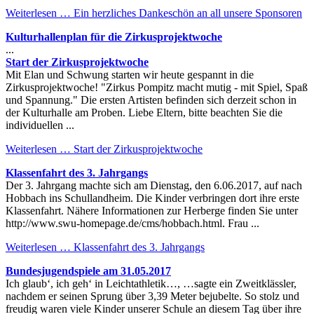
Weiterlesen …
Ein herzliches Dankeschön an all unsere Sponsoren
Kulturhallenplan für die Zirkusprojektwoche
...
Start der Zirkusprojektwoche
Mit Elan und Schwung starten wir heute gespannt in die
Zirkusprojektwoche! "Zirkus Pompitz macht mutig - mit Spiel, Spaß
und Spannung." Die ersten Artisten befinden sich derzeit schon in
der Kulturhalle am Proben. Liebe Eltern, bitte beachten Sie die
individuellen ...
Weiterlesen …
Start der Zirkusprojektwoche
Klassenfahrt des 3. Jahrgangs
Der 3. Jahrgang machte sich am Dienstag, den 6.06.2017, auf nach
Hobbach ins Schullandheim. Die Kinder verbringen dort ihre erste
Klassenfahrt. Nähere Informationen zur Herberge finden Sie unter
http://www.swu-homepage.de/cms/hobbach.html. Frau ...
Weiterlesen …
Klassenfahrt des 3. Jahrgangs
Bundesjugendspiele am 31.05.2017
Ich glaub‘, ich geh‘ in Leichtathletik…, …sagte ein Zweitklässler,
nachdem er seinen Sprung über 3,39 Meter bejubelte. So stolz und
freudig waren viele Kinder unserer Schule an diesem Tag über ihre