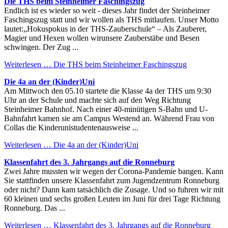
Die THS beim Steinheimer Faschingszug
Endlich ist es wieder so weit - dieses Jahr findet der Steinheimer
Faschingszug statt und wir wollen als THS mitlaufen. Unser Motto
lautet:„Hokuspokus in der THS-Zauberschule“ – Als Zauberer,
Magier und Hexen wollen wirunsere Zauberstäbe und Besen
schwingen. Der Zug ...
Weiterlesen …
Die THS beim Steinheimer Faschingszug
Die 4a an der (Kinder)Uni
Am Mittwoch den 05.10 startete die Klasse 4a der THS um 9:30
Uhr an der Schule und machte sich auf den Weg Richtung
Steinheimer Bahnhof. Nach einer 40-minütigen S-Bahn und U-
Bahnfahrt kamen sie am Campus Westend an. Während Frau von
Collas die Kinderunistudentenausweise ...
Weiterlesen …
Die 4a an der (Kinder)Uni
Klassenfahrt des 3. Jahrgangs auf die Ronneburg
Zwei Jahre mussten wir wegen der Corona-Pandemie bangen. Kann
Sie stattfinden unsere Klassenfahrt zum Jugendzentrum Ronneburg
oder nicht? Dann kam tatsächlich die Zusage. Und so fuhren wir mit
60 kleinen und sechs großen Leuten im Juni für drei Tage Richtung
Ronneburg. Das ...
Weiterlesen …
Klassenfahrt des 3. Jahrgangs auf die Ronneburg