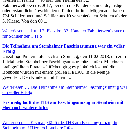
„Ferien in Hanau“ – so hieß das Thema des 32.
Fabulierwettbewerbs 2017, bei dem die Kinder spannende, lustige
oder erstaunliche Geschichten erfinden durften. Mitgemacht haben
724 Schülerinnen und Schüler aus 10 verschiedenen Schulen ab der
3. Klasse. Von den 60 ...
Weiterlesen …
1.und 3. Platz bei 32. Hanauer Fabulierwettbewerb
für Schüler der T-H-S
Die Teilnahme am Steinheimer Faschingsumzug war ein voller
Erfolg
Unzählige Piraten trafen sich am Sonntag, den 11.02.2018, um zum
1. Mal beim Steinheimer Faschingsumzug mitzulaufen. Mit einem
prall gefülltem Piratenschiffchen ging es pünktlich los und die
Bonbons wurden mit einem großen HELAU in die Menge
geworfen. Den Kindern und Eltern ...
Weiterlesen …
Die Teilnahme am Steinheimer Faschingsumzug war
ein voller Erfolg
Erstmalig läuft die THS am Faschingsumzug in Steinheim mit!
Hier noch weitere Infos
...
Weiterlesen …
Erstmalig läuft die THS am Faschingsumzug in
Steinheim mit! Hier noch weitere Infos