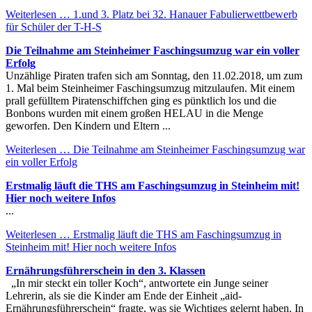
Weiterlesen …
1.und 3. Platz bei 32. Hanauer Fabulierwettbewerb
für Schüler der T-H-S
Die Teilnahme am Steinheimer Faschingsumzug war ein voller
Erfolg
Unzählige Piraten trafen sich am Sonntag, den 11.02.2018, um zum
1. Mal beim Steinheimer Faschingsumzug mitzulaufen. Mit einem
prall gefülltem Piratenschiffchen ging es pünktlich los und die
Bonbons wurden mit einem großen HELAU in die Menge
geworfen. Den Kindern und Eltern ...
Weiterlesen …
Die Teilnahme am Steinheimer Faschingsumzug war
ein voller Erfolg
Erstmalig läuft die THS am Faschingsumzug in Steinheim mit!
Hier noch weitere Infos
...
Weiterlesen …
Erstmalig läuft die THS am Faschingsumzug in
Steinheim mit! Hier noch weitere Infos
Ernährungsführerschein in den 3. Klassen
„In mir steckt ein toller Koch“, antwortete ein Junge seiner
Lehrerin, als sie die Kinder am Ende der Einheit „aid-
Ernährungsführerschein“ fragte, was sie Wichtiges gelernt haben. In