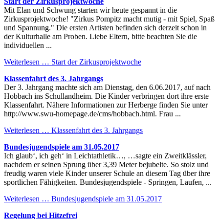
Start der Zirkusprojektwoche
Mit Elan und Schwung starten wir heute gespannt in die
Zirkusprojektwoche! "Zirkus Pompitz macht mutig - mit Spiel, Spaß
und Spannung." Die ersten Artisten befinden sich derzeit schon in
der Kulturhalle am Proben. Liebe Eltern, bitte beachten Sie die
individuellen ...
Weiterlesen …
Start der Zirkusprojektwoche
Klassenfahrt des 3. Jahrgangs
Der 3. Jahrgang machte sich am Dienstag, den 6.06.2017, auf nach
Hobbach ins Schullandheim. Die Kinder verbringen dort ihre erste
Klassenfahrt. Nähere Informationen zur Herberge finden Sie unter
http://www.swu-homepage.de/cms/hobbach.html. Frau ...
Weiterlesen …
Klassenfahrt des 3. Jahrgangs
Bundesjugendspiele am 31.05.2017
Ich glaub‘, ich geh‘ in Leichtathletik…, …sagte ein Zweitklässler,
nachdem er seinen Sprung über 3,39 Meter bejubelte. So stolz und
freudig waren viele Kinder unserer Schule an diesem Tag über ihre
sportlichen Fähigkeiten. Bundesjugendspiele - Springen, Laufen, ...
Weiterlesen …
Bundesjugendspiele am 31.05.2017
Regelung bei Hitzefrei