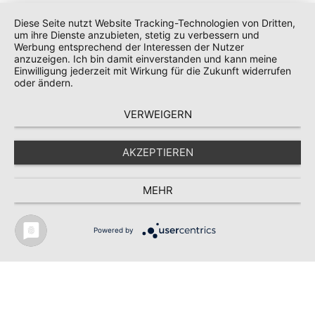
Weiterlesen …
Feriengruß
Diese Seite nutzt Website Tracking-Technologien von Dritten,
um ihre Dienste anzubieten, stetig zu verbessern und
27.03.2026 10:30
Werbung entsprechend der Interessen der Nutzer
anzuzeigen. Ich bin damit einverstanden und kann meine
Sportabzeichen in den 4. Klassen
Einwilligung jederzeit mit Wirkung für die Zukunft widerrufen
...
oder ändern.
Weiterlesen …
Sportabzeichen in den 4. Klassen
VERWEIGERN
26.03.2026 16:33
1. Platz beim 38. Fabulierwettbewerb der Stadt Hanau
AKZEPTIEREN
...
Weiterlesen …
1. Platz beim 38. Fabulierwettbewerb der Stadt
MEHR
Hanau
Theodor-Heuss-Schule
| Grundschule der Stadt Hanau
Powered by
Jürgen-Sticher-Platz 1 | 63456 Hanau
Tel.: 06181-61451 | Fax: 06181-650397