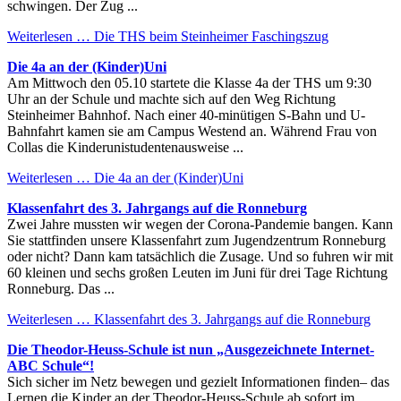
schwingen. Der Zug ...
Weiterlesen …
Die THS beim Steinheimer Faschingszug
Die 4a an der (Kinder)Uni
Am Mittwoch den 05.10 startete die Klasse 4a der THS um 9:30
Uhr an der Schule und machte sich auf den Weg Richtung
Steinheimer Bahnhof. Nach einer 40-minütigen S-Bahn und U-
Bahnfahrt kamen sie am Campus Westend an. Während Frau von
Collas die Kinderunistudentenausweise ...
Weiterlesen …
Die 4a an der (Kinder)Uni
Klassenfahrt des 3. Jahrgangs auf die Ronneburg
Zwei Jahre mussten wir wegen der Corona-Pandemie bangen. Kann
Sie stattfinden unsere Klassenfahrt zum Jugendzentrum Ronneburg
oder nicht? Dann kam tatsächlich die Zusage. Und so fuhren wir mit
60 kleinen und sechs großen Leuten im Juni für drei Tage Richtung
Ronneburg. Das ...
Weiterlesen …
Klassenfahrt des 3. Jahrgangs auf die Ronneburg
Die Theodor-Heuss-Schule ist nun „Ausgezeichnete Internet-
ABC Schule“!
Sich sicher im Netz bewegen und gezielt Informationen finden– das
Lernen die Kinder an der Theodor-Heuss-Schule ab sofort im