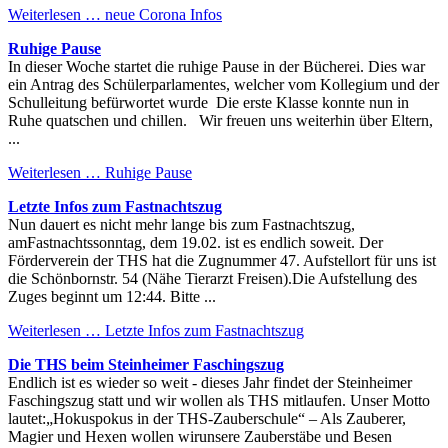
Weiterlesen …
neue Corona Infos
Ruhige Pause
In dieser Woche startet die ruhige Pause in der Bücherei. Dies war
ein Antrag des Schülerparlamentes, welcher vom Kollegium und der
Schulleitung befürwortet wurde Die erste Klasse konnte nun in
Ruhe quatschen und chillen. Wir freuen uns weiterhin über Eltern,
...
Weiterlesen …
Ruhige Pause
Letzte Infos zum Fastnachtszug
Nun dauert es nicht mehr lange bis zum Fastnachtszug,
amFastnachtssonntag, dem 19.02. ist es endlich soweit. Der
Förderverein der THS hat die Zugnummer 47. Aufstellort für uns ist
die Schönbornstr. 54 (Nähe Tierarzt Freisen).Die Aufstellung des
Zuges beginnt um 12:44. Bitte ...
Weiterlesen …
Letzte Infos zum Fastnachtszug
Die THS beim Steinheimer Faschingszug
Endlich ist es wieder so weit - dieses Jahr findet der Steinheimer
Faschingszug statt und wir wollen als THS mitlaufen. Unser Motto
lautet:„Hokuspokus in der THS-Zauberschule“ – Als Zauberer,
Magier und Hexen wollen wirunsere Zauberstäbe und Besen