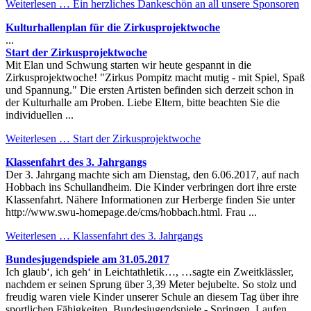
Weiterlesen …
Ein herzliches Dankeschön an all unsere Sponsoren
Kulturhallenplan für die Zirkusprojektwoche
...
Start der Zirkusprojektwoche
Mit Elan und Schwung starten wir heute gespannt in die
Zirkusprojektwoche! "Zirkus Pompitz macht mutig - mit Spiel, Spaß
und Spannung." Die ersten Artisten befinden sich derzeit schon in
der Kulturhalle am Proben. Liebe Eltern, bitte beachten Sie die
individuellen ...
Weiterlesen …
Start der Zirkusprojektwoche
Klassenfahrt des 3. Jahrgangs
Der 3. Jahrgang machte sich am Dienstag, den 6.06.2017, auf nach
Hobbach ins Schullandheim. Die Kinder verbringen dort ihre erste
Klassenfahrt. Nähere Informationen zur Herberge finden Sie unter
http://www.swu-homepage.de/cms/hobbach.html. Frau ...
Weiterlesen …
Klassenfahrt des 3. Jahrgangs
Bundesjugendspiele am 31.05.2017
Ich glaub‘, ich geh‘ in Leichtathletik…, …sagte ein Zweitklässler,
nachdem er seinen Sprung über 3,39 Meter bejubelte. So stolz und
freudig waren viele Kinder unserer Schule an diesem Tag über ihre
sportlichen Fähigkeiten. Bundesjugendspiele - Springen, Laufen, ...