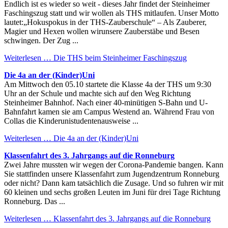
Endlich ist es wieder so weit - dieses Jahr findet der Steinheimer
Faschingszug statt und wir wollen als THS mitlaufen. Unser Motto
lautet:„Hokuspokus in der THS-Zauberschule“ – Als Zauberer,
Magier und Hexen wollen wirunsere Zauberstäbe und Besen
schwingen. Der Zug ...
Weiterlesen …
Die THS beim Steinheimer Faschingszug
Die 4a an der (Kinder)Uni
Am Mittwoch den 05.10 startete die Klasse 4a der THS um 9:30
Uhr an der Schule und machte sich auf den Weg Richtung
Steinheimer Bahnhof. Nach einer 40-minütigen S-Bahn und U-
Bahnfahrt kamen sie am Campus Westend an. Während Frau von
Collas die Kinderunistudentenausweise ...
Weiterlesen …
Die 4a an der (Kinder)Uni
Klassenfahrt des 3. Jahrgangs auf die Ronneburg
Zwei Jahre mussten wir wegen der Corona-Pandemie bangen. Kann
Sie stattfinden unsere Klassenfahrt zum Jugendzentrum Ronneburg
oder nicht? Dann kam tatsächlich die Zusage. Und so fuhren wir mit
60 kleinen und sechs großen Leuten im Juni für drei Tage Richtung
Ronneburg. Das ...
Weiterlesen …
Klassenfahrt des 3. Jahrgangs auf die Ronneburg