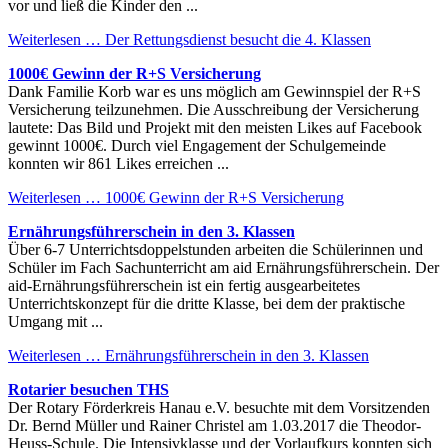
vor und ließ die Kinder den ...
Weiterlesen …
Der Rettungsdienst besucht die 4. Klassen
1000€ Gewinn der R+S Versicherung
Dank Familie Korb war es uns möglich am Gewinnspiel der R+S
Versicherung teilzunehmen. Die Ausschreibung der Versicherung
lautete: Das Bild und Projekt mit den meisten Likes auf Facebook
gewinnt 1000€. Durch viel Engagement der Schulgemeinde
konnten wir 861 Likes erreichen ...
Weiterlesen …
1000€ Gewinn der R+S Versicherung
Ernährungsführerschein in den 3. Klassen
Über 6-7 Unterrichtsdoppelstunden arbeiten die Schülerinnen und
Schüler im Fach Sachunterricht am aid Ernährungsführerschein. Der
aid-Ernährungsführerschein ist ein fertig ausgearbeitetes
Unterrichtskonzept für die dritte Klasse, bei dem der praktische
Umgang mit ...
Weiterlesen …
Ernährungsführerschein in den 3. Klassen
Rotarier besuchen THS
Der Rotary Förderkreis Hanau e.V. besuchte mit dem Vorsitzenden
Dr. Bernd Müller und Rainer Christel am 1.03.2017 die Theodor-
Heuss-Schule. Die Intensivklasse und der Vorlaufkurs konnten sich