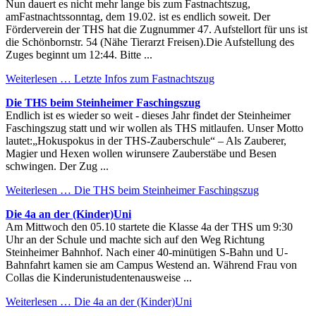
Nun dauert es nicht mehr lange bis zum Fastnachtszug,
amFastnachtssonntag, dem 19.02. ist es endlich soweit. Der
Förderverein der THS hat die Zugnummer 47. Aufstellort für uns ist
die Schönbornstr. 54 (Nähe Tierarzt Freisen).Die Aufstellung des
Zuges beginnt um 12:44. Bitte ...
Weiterlesen …
Letzte Infos zum Fastnachtszug
Die THS beim Steinheimer Faschingszug
Endlich ist es wieder so weit - dieses Jahr findet der Steinheimer
Faschingszug statt und wir wollen als THS mitlaufen. Unser Motto
lautet:„Hokuspokus in der THS-Zauberschule“ – Als Zauberer,
Magier und Hexen wollen wirunsere Zauberstäbe und Besen
schwingen. Der Zug ...
Weiterlesen …
Die THS beim Steinheimer Faschingszug
Die 4a an der (Kinder)Uni
Am Mittwoch den 05.10 startete die Klasse 4a der THS um 9:30
Uhr an der Schule und machte sich auf den Weg Richtung
Steinheimer Bahnhof. Nach einer 40-minütigen S-Bahn und U-
Bahnfahrt kamen sie am Campus Westend an. Während Frau von
Collas die Kinderunistudentenausweise ...
Weiterlesen …
Die 4a an der (Kinder)Uni