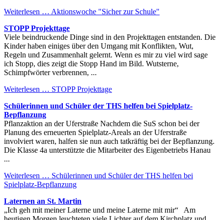
Weiterlesen …
Aktionswoche "Sicher zur Schule"
STOPP Projekttage
Viele beindruckende Dinge sind in den Projekttagen entstanden. Die
Kinder haben einiges über den Umgang mit Konflikten, Wut,
Regeln und Zusammenhalt gelernt. Wenn es mir zu viel wird sage
ich Stopp, dies zeigt die Stopp Hand im Bild. Wutsterne,
Schimpfwörter verbrennen, ...
Weiterlesen …
STOPP Projekttage
Schülerinnen und Schüler der THS helfen bei Spielplatz-
Bepflanzung
Pflanzaktion an der Uferstraße Nachdem die SuS schon bei der
Planung des erneuerten Spielplatz-Areals an der Uferstraße
involviert waren, halfen sie nun auch tatkräftig bei der Bepflanzung.
Die Klasse 4a unterstützte die Mitarbeiter des Eigenbetriebs Hanau
...
Weiterlesen …
Schülerinnen und Schüler der THS helfen bei
Spielplatz-Bepflanzung
Laternen an St. Martin
„Ich geh mit meiner Laterne und meine Laterne mit mir“ Am
heutigen Morgen leuchteten viele Lichter auf dem Kirchplatz und