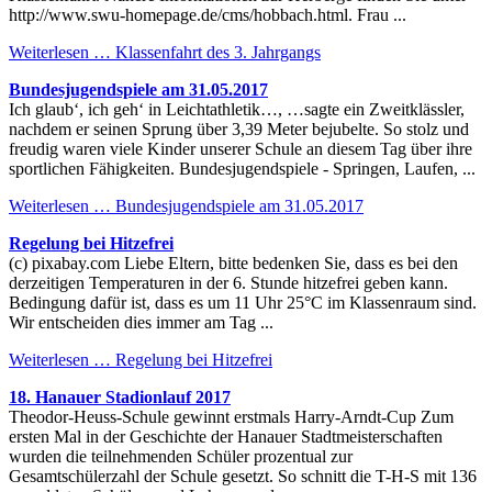
http://www.swu-homepage.de/cms/hobbach.html. Frau ...
Weiterlesen …
Klassenfahrt des 3. Jahrgangs
Bundesjugendspiele am 31.05.2017
Ich glaub‘, ich geh‘ in Leichtathletik…, …sagte ein Zweitklässler,
nachdem er seinen Sprung über 3,39 Meter bejubelte. So stolz und
freudig waren viele Kinder unserer Schule an diesem Tag über ihre
sportlichen Fähigkeiten. Bundesjugendspiele - Springen, Laufen, ...
Weiterlesen …
Bundesjugendspiele am 31.05.2017
Regelung bei Hitzefrei
(c) pixabay.com Liebe Eltern, bitte bedenken Sie, dass es bei den
derzeitigen Temperaturen in der 6. Stunde hitzefrei geben kann.
Bedingung dafür ist, dass es um 11 Uhr 25°C im Klassenraum sind.
Wir entscheiden dies immer am Tag ...
Weiterlesen …
Regelung bei Hitzefrei
18. Hanauer Stadionlauf 2017
Theodor-Heuss-Schule gewinnt erstmals Harry-Arndt-Cup Zum
ersten Mal in der Geschichte der Hanauer Stadtmeisterschaften
wurden die teilnehmenden Schüler prozentual zur
Gesamtschülerzahl der Schule gesetzt. So schnitt die T-H-S mit 136