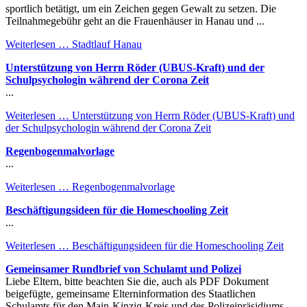
sportlich betätigt, um ein Zeichen gegen Gewalt zu setzen. Die
Teilnahmegebühr geht an die Frauenhäuser in Hanau und ...
Weiterlesen …
Stadtlauf Hanau
Unterstützung von Herrn Röder (UBUS-Kraft) und der
Schulpsychologin während der Corona Zeit
...
Weiterlesen …
Unterstützung von Herrn Röder (UBUS-Kraft) und
der Schulpsychologin während der Corona Zeit
Regenbogenmalvorlage
...
Weiterlesen …
Regenbogenmalvorlage
Beschäftigungsideen für die Homeschooling Zeit
...
Weiterlesen …
Beschäftigungsideen für die Homeschooling Zeit
Gemeinsamer Rundbrief von Schulamt und Polizei
Liebe Eltern, bitte beachten Sie die, auch als PDF Dokument
beigefügte, gemeinsame Elterninformation des Staatlichen
Schulamts für den Main-Kinzig-Kreis und des Polizeipräsidiums