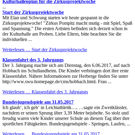
Kulturhallenplan für die Zirkusprojektwoche
...
Start der Zirkusprojektwoche
Mit Elan und Schwung starten wir heute gespannt in die
Zirkusprojektwoche! "Zirkus Pompitz macht mutig - mit Spiel, Spaß
und Spannung." Die ersten Artisten befinden sich derzeit schon in
der Kulturhalle am Proben. Liebe Eltern, bitte beachten Sie die
individuellen ...
Weiterlesen …
Start der Zirkusprojektwoche
Klassenfahrt des 3. Jahrgangs
Der 3. Jahrgang machte sich am Dienstag, den 6.06.2017, auf nach
Hobbach ins Schullandheim. Die Kinder verbringen dort ihre erste
Klassenfahrt. Nähere Informationen zur Herberge finden Sie unter
http://www.swu-homepage.de/cms/hobbach.html. Frau ...
Weiterlesen …
Klassenfahrt des 3. Jahrgangs
Bundesjugendspiele am 31.05.2017
Ich glaub‘, ich geh‘ in Leichtathletik…, …sagte ein Zweitklässler,
nachdem er seinen Sprung über 3,39 Meter bejubelte. So stolz und
freudig waren viele Kinder unserer Schule an diesem Tag über ihre
sportlichen Fähigkeiten. Bundesjugendspiele - Springen, Laufen, ...
Weiterlesen …
Bundesjugendspiele am 31.05.2017