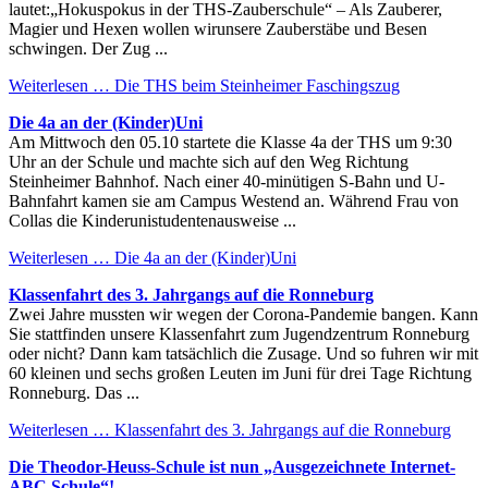
lautet:„Hokuspokus in der THS-Zauberschule“ – Als Zauberer,
Magier und Hexen wollen wirunsere Zauberstäbe und Besen
schwingen. Der Zug ...
Weiterlesen …
Die THS beim Steinheimer Faschingszug
Die 4a an der (Kinder)Uni
Am Mittwoch den 05.10 startete die Klasse 4a der THS um 9:30
Uhr an der Schule und machte sich auf den Weg Richtung
Steinheimer Bahnhof. Nach einer 40-minütigen S-Bahn und U-
Bahnfahrt kamen sie am Campus Westend an. Während Frau von
Collas die Kinderunistudentenausweise ...
Weiterlesen …
Die 4a an der (Kinder)Uni
Klassenfahrt des 3. Jahrgangs auf die Ronneburg
Zwei Jahre mussten wir wegen der Corona-Pandemie bangen. Kann
Sie stattfinden unsere Klassenfahrt zum Jugendzentrum Ronneburg
oder nicht? Dann kam tatsächlich die Zusage. Und so fuhren wir mit
60 kleinen und sechs großen Leuten im Juni für drei Tage Richtung
Ronneburg. Das ...
Weiterlesen …
Klassenfahrt des 3. Jahrgangs auf die Ronneburg
Die Theodor-Heuss-Schule ist nun „Ausgezeichnete Internet-
ABC Schule“!