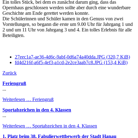
Ein tolles Stück, bei dem es zunächst darum ging, dass das
Opernhaus geschlossen werden sollte aber durch eine wunderbare
Geschichte am Ende gerettet werden konnte.
Die Schülerinnen und Schüler kamen in den Genuss von zwei
Vorstellungen, so begann die erste um 9.00 Uhr für Jahrgang 1 und
2 und um 11 Uhr von Jahrgang 3 und 4. Ein tolles Erlebnis für alle
Beteiligten.
27eec1a7-ae36-4d6c-9abf-0d6a74a40dda.JPG
(320,7 KiB)
fd4d216f-a6f5-4ef3-a1cd-2e2ce3aab7c8.JPG
(153,4 KiB)
Zurück
Feriengruß
...
Weiterlesen …
Feriengruß
Sportabzeichen in den 4. Klassen
...
Weiterlesen …
Sportabzeichen in den 4. Klassen
1. Platz beim 38. Fabulierwettbewerb der Stadt Hanau