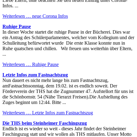
Liebe Eltern, bitte beachten Sie den neuen Eintrag unter Corona-
Infos. ...
Weiterlesen …
neue Corona Infos
Ruhige Pause
In dieser Woche startet die ruhige Pause in der Bücherei. Dies war
ein Antrag des Schülerparlamentes, welcher vom Kollegium und der
Schulleitung befürwortet wurde Die erste Klasse konnte nun in
Ruhe quatschen und chillen. Wir freuen uns weiterhin über Eltern,
...
Weiterlesen …
Ruhige Pause
Letzte Infos zum Fastnachtszug
Nun dauert es nicht mehr lange bis zum Fastnachtszug,
amFastnachtssonntag, dem 19.02. ist es endlich soweit. Der
Förderverein der THS hat die Zugnummer 47. Aufstellort für uns ist
die Schönbornstr. 54 (Nähe Tierarzt Freisen).Die Aufstellung des
Zuges beginnt um 12:44. Bitte ...
Weiterlesen …
Letzte Infos zum Fastnachtszug
Die THS beim Steinheimer Faschingszug
Endlich ist es wieder so weit - dieses Jahr findet der Steinheimer
Faschingszug statt und wir wollen als THS mitlaufen. Unser Motto