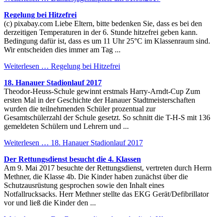
Regelung bei Hitzefrei
(c) pixabay.com Liebe Eltern, bitte bedenken Sie, dass es bei den
derzeitigen Temperaturen in der 6. Stunde hitzefrei geben kann.
Bedingung dafür ist, dass es um 11 Uhr 25°C im Klassenraum sind.
Wir entscheiden dies immer am Tag ...
Weiterlesen …
Regelung bei Hitzefrei
18. Hanauer Stadionlauf 2017
Theodor-Heuss-Schule gewinnt erstmals Harry-Arndt-Cup Zum
ersten Mal in der Geschichte der Hanauer Stadtmeisterschaften
wurden die teilnehmenden Schüler prozentual zur
Gesamtschülerzahl der Schule gesetzt. So schnitt die T-H-S mit 136
gemeldeten Schülern und Lehrern und ...
Weiterlesen …
18. Hanauer Stadionlauf 2017
Der Rettungsdienst besucht die 4. Klassen
Am 9. Mai 2017 besuchte der Rettungsdienst, vertreten durch Herrn
Methner, die Klasse 4b. Die Kinder haben zunächst über die
Schutzausrüstung gesprochen sowie den Inhalt eines
Notfallrucksacks. Herr Methner stellte das EKG Gerät/Defibrillator
vor und ließ die Kinder den ...